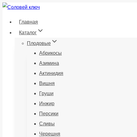
Перейти
к
Главная
содержанию
Каталог
Плодовые
Абрикосы
Азимина
Актинидия
Вишня
Груши
Инжир
Персики
Сливы
Черешня