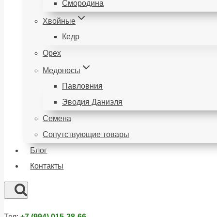
Смородина
Хвойные
Кедр
Орех
Медоносы
Павловния
Эводия Даниэля
Семена
Сопутствующие товары
Блог
Контакты
Тел:
+7 (994) 015-28-66