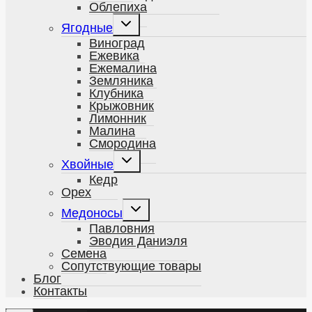
Облепиха
Развернуть
Ягодные
дочернее
меню
Виноград
Ежевика
Ежемалина
Земляника
Клубника
Крыжовник
Лимонник
Малина
Смородина
Развернуть
Хвойные
дочернее
меню
Кедр
Орех
Развернуть
Медоносы
дочернее
меню
Павловния
Эводия Даниэля
Семена
Сопутствующие товары
Блог
Контакты