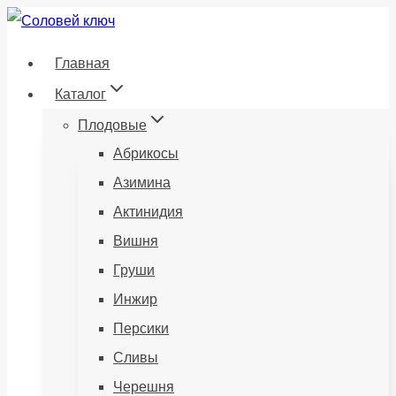
Перейти
к
Главная
содержанию
Каталог
Плодовые
Абрикосы
Азимина
Актинидия
Вишня
Груши
Инжир
Персики
Сливы
Черешня