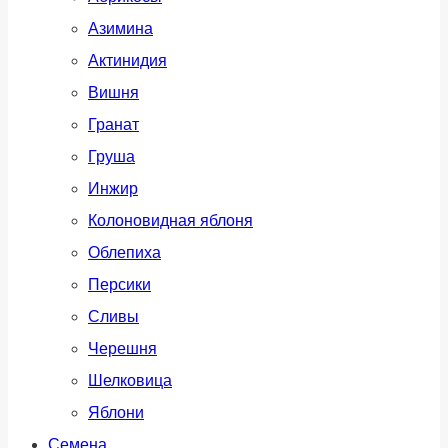
Азимина
Актинидия
Вишня
Гранат
Груша
Инжир
Колоновидная яблоня
Облепиха
Персики
Сливы
Черешня
Шелковица
Яблони
Семена