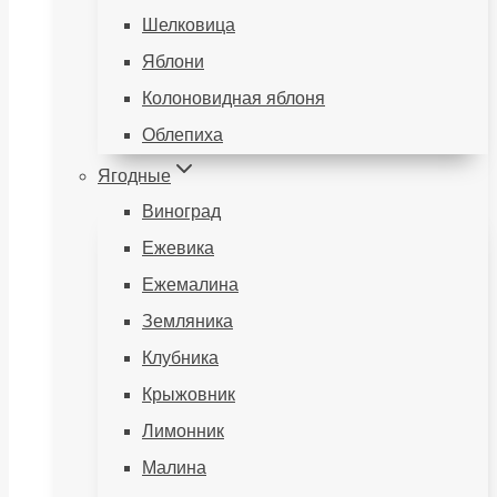
Шелковица
Яблони
Колоновидная яблоня
Облепиха
Ягодные
Виноград
Ежевика
Ежемалина
Земляника
Клубника
Крыжовник
Лимонник
Малина