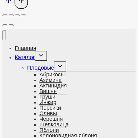
Главная
Развернуть
Каталог
дочернее
меню
Развернуть
Плодовые
дочернее
меню
Абрикосы
Азимина
Актинидия
Вишня
Груши
Инжир
Персики
Сливы
Черешня
Шелковица
Яблони
Колоновидная яблоня