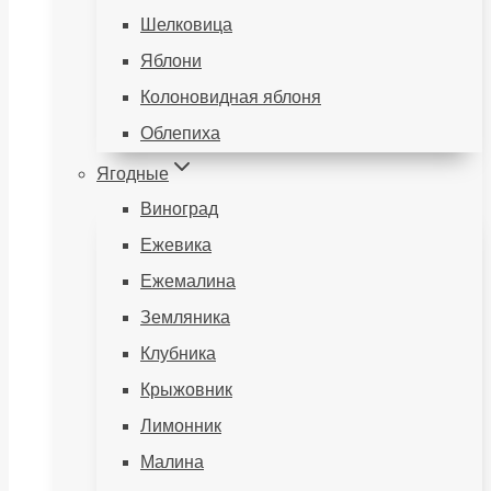
Шелковица
Яблони
Колоновидная яблоня
Облепиха
Ягодные
Виноград
Ежевика
Ежемалина
Земляника
Клубника
Крыжовник
Лимонник
Малина