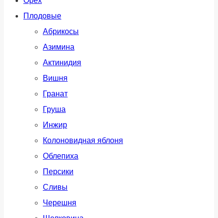
Орех
Плодовые
Абрикосы
Азимина
Актинидия
Вишня
Гранат
Груша
Инжир
Колоновидная яблоня
Облепиха
Персики
Сливы
Черешня