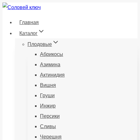
Перейти
к
Главная
содержанию
Каталог
Плодовые
Абрикосы
Азимина
Актинидия
Вишня
Груши
Инжир
Персики
Сливы
Черешня