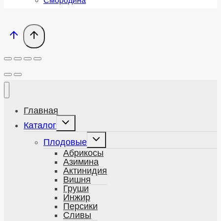
Смородина
Главная
Развернуть
Каталог
дочернее
меню
Развернуть
Плодовые
дочернее
меню
Абрикосы
Азимина
Актинидия
Вишня
Груши
Инжир
Персики
Сливы