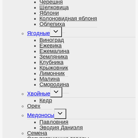
Черешня
Шелковица
Яблони
Колоновидная яблоня
Облепиха
Развернуть
Ягодные
дочернее
меню
Виноград
Ежевика
Ежемалина
Земляника
Клубника
Крыжовник
Лимонник
Малина
Смородина
Развернуть
Хвойные
дочернее
меню
Кедр
Орех
Развернуть
Медоносы
дочернее
меню
Павловния
Эводия Даниэля
Семена