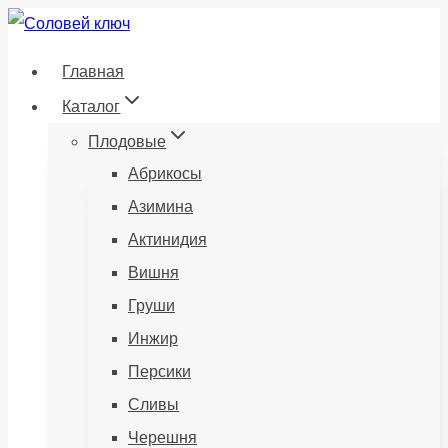
Перейти
к
Главная
содержанию
Каталог
Плодовые
Абрикосы
Азимина
Актинидия
Вишня
Груши
Инжир
Персики
Сливы
Черешня