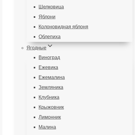
Шелковица
Яблони
Колоновидная яблоня
Облепиха
Ягодные
Виноград
Ежевика
Ежемалина
Земляника
Клубника
Крыжовник
Лимонник
Малина