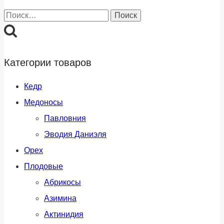
Найти:
Категории товаров
Кедр
Медоносы
Павловния
Эводия Даниэля
Орех
Плодовые
Абрикосы
Азимина
Актинидия