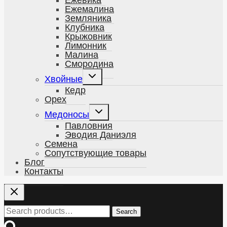
Ежемалина
Земляника
Клубника
Крыжовник
Лимонник
Малина
Смородина
Развернуть
Хвойные
дочернее
меню
Кедр
Орех
Развернуть
Медоносы
дочернее
меню
Павловния
Эводия Даниэля
Семена
Сопутствующие товары
Блог
Контакты
Search
Search
for: