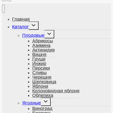
Главная
Развернуть
Каталог
дочернее
меню
Развернуть
Плодовые
дочернее
меню
Абрикосы
Азимина
Актинидия
Вишня
Груши
Инжир
Персики
Сливы
Черешня
Шелковица
Яблони
Колоновидная яблоня
Облепиха
Развернуть
Ягодные
дочернее
меню
Виноград
Ежевика