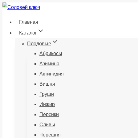
Перейти
к
Главная
содержанию
Каталог
Плодовые
Абрикосы
Азимина
Актинидия
Вишня
Груши
Инжир
Персики
Сливы
Черешня