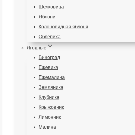
Шелковица
Яблони
Колоновидная яблоня
Облепиха
Ягодные
Виноград
Ежевика
Ежемалина
Земляника
Клубника
Крыжовник
Лимонник
Малина