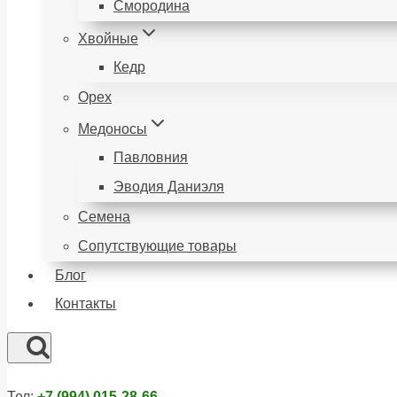
Смородина
Хвойные
Кедр
Орех
Медоносы
Павловния
Эводия Даниэля
Семена
Сопутствующие товары
Блог
Контакты
Тел:
+7 (994) 015-28-66