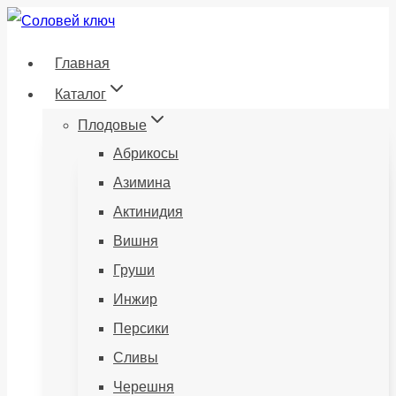
Перейти
к
Главная
содержанию
Каталог
Плодовые
Абрикосы
Азимина
Актинидия
Вишня
Груши
Инжир
Персики
Сливы
Черешня