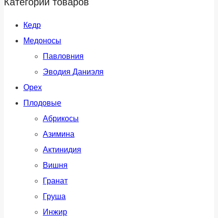
Категории товаров
Кедр
Медоносы
Павловния
Эводия Даниэля
Орех
Плодовые
Абрикосы
Азимина
Актинидия
Вишня
Гранат
Груша
Инжир