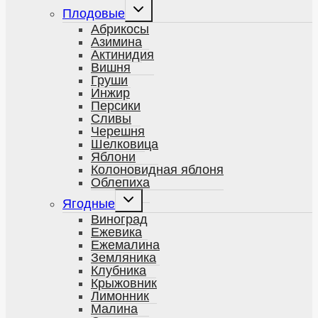
меню
Развернуть
Плодовые
дочернее
меню
Абрикосы
Азимина
Актинидия
Вишня
Груши
Инжир
Персики
Сливы
Черешня
Шелковица
Яблони
Колоновидная яблоня
Облепиха
Развернуть
Ягодные
дочернее
меню
Виноград
Ежевика
Ежемалина
Земляника
Клубника
Крыжовник
Лимонник
Малина