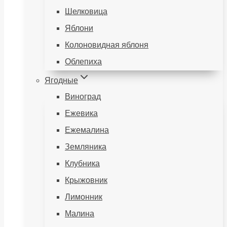
Шелковица
Яблони
Колоновидная яблоня
Облепиха
Ягодные
Виноград
Ежевика
Ежемалина
Земляника
Клубника
Крыжовник
Лимонник
Малина