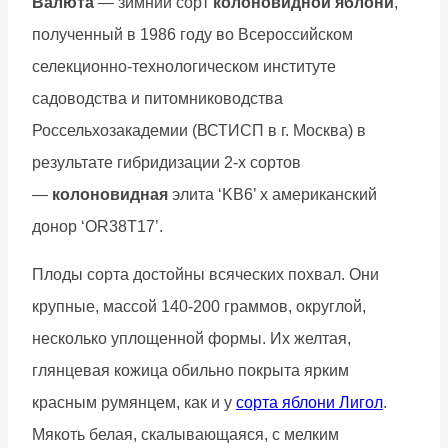
Валюта
— зимний сорт
колоновидной яблони
,
полученный в 1986 году во Всероссийском
селекционно-технологическом институте
садоводства и питомниководства
Россельхозакадемии (ВСТИСП в г. Москва) в
результате гибридизации 2-х сортов
—
колоновидная
элита ‘KB6’ x американский
донор ‘OR38T17’.
Плоды сорта достойны всяческих похвал. Они
крупные, массой 140-200 граммов, округлой,
несколько уплощенной формы. Их желтая,
глянцевая кожица обильно покрыта ярким
красным румянцем, как и у
сорта яблони Лигол
.
Мякоть белая, скалывающаяся, с мелким